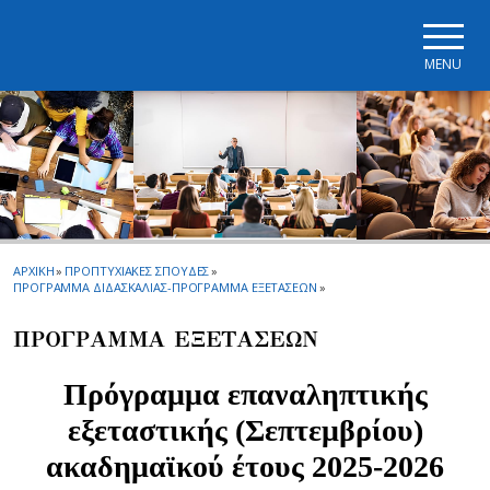
Skip to main navigation
Skip to main content
Skip to page footer
MENU
ΑΡΧΙΚΗ
»
ΠΡΟΠΤΥΧΙΑΚΕΣ ΣΠΟΥΔΕΣ
»
ΠΡΟΓΡΑΜΜΑ ΔΙΔΑΣΚΑΛΙΑΣ-ΠΡΟΓΡΑΜΜΑ ΕΞΕΤΑΣΕΩΝ
»
ΠΡΟΓΡΑΜΜΑ ΕΞΕΤΑΣΕΩΝ
Πρόγραμμα επαναληπτικής
εξεταστικής (Σεπτεμβρίου)
ακαδημαϊκού έτους 2025-2026