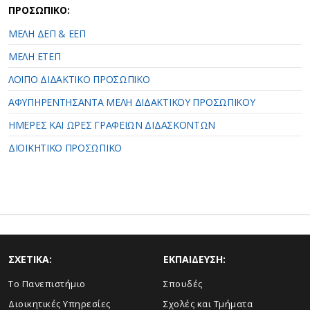
ΠΡΟΣΩΠΙΚΟ:
ΜΕΛΗ ΔΕΠ & ΕΕΠ
ΜΕΛΗ ΕΤΕΠ
ΛΟΙΠΟ ΔΙΔΑΚΤΙΚΟ ΠΡΟΣΩΠΙΚΟ
ΑΦΥΠΗΡΕΝΤΗΣΑΝΤΑ ΜΕΛΗ ΔΙΔΑΚΤΙΚΟΥ ΠΡΟΣΩΠΙΚΟΥ
ΗΜΕΡΕΣ ΚΑΙ ΩΡΕΣ ΓΡΑΦΕΙΩΝ ΔΙΔΑΣΚΟΝΤΩΝ
ΔΙΟΙΚΗΤΙΚΟ ΠΡΟΣΩΠΙΚΟ
ΣΧΕΤΙΚΑ:
ΕΚΠΑΙΔΕΥΣΗ:
Το Πανεπιστήμιο
Σπουδές
Διοικητικές Υπηρεσίες
Σχολές και Τμήματα